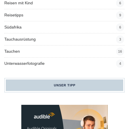
Reisen mit Kind
6
Reisetipps
9
Südafrika
6
Tauchausrüstung
3
Tauchen
16
Unterwasserfotografie
4
UNSER TIPP