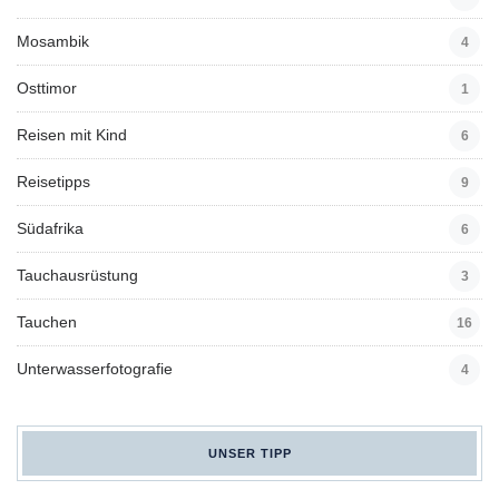
Mosambik
4
Osttimor
1
Reisen mit Kind
6
Reisetipps
9
Südafrika
6
Tauchausrüstung
3
Tauchen
16
Unterwasserfotografie
4
UNSER TIPP