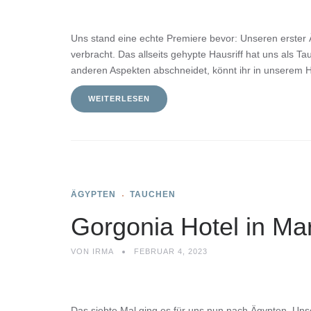
Uns stand eine echte Premiere bevor: Unseren erster 
verbracht. Das allseits gehypte Hausriff hat uns als 
anderen Aspekten abschneidet, könnt ihr in unserem H
WEITERLESEN
ÄGYPTEN
TAUCHEN
Gorgonia Hotel in Ma
VON
IRMA
FEBRUAR 4, 2023
Das siebte Mal ging es für uns nun nach Ägypten. Uns