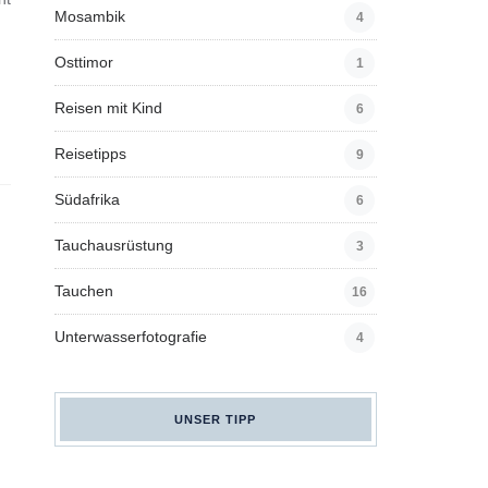
Mosambik
4
Osttimor
1
Reisen mit Kind
6
Reisetipps
9
Südafrika
6
Tauchausrüstung
3
Tauchen
16
Unterwasserfotografie
4
UNSER TIPP