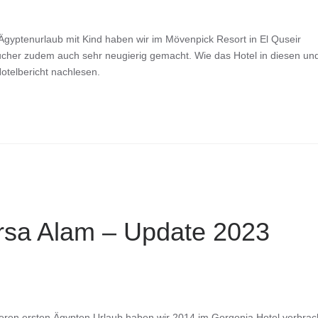
Ägyptenurlaub mit Kind haben wir im Mövenpick Resort in El Quseir
Taucher zudem auch sehr neugierig gemacht. Wie das Hotel in diesen un
otelbericht nachlesen.
rsa Alam – Update 2023
eren ersten Ägypten Urlaub haben wir 2014 im Gorgonia Hotel verbrac